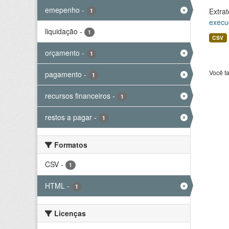
emepenho
-
Extrat
1
execu
liquidação
-
1
CSV
orçamento
-
1
Você t
pagamento
-
1
recursos financeiros
-
1
restos a pagar
-
1
Formatos
CSV
-
1
HTML
-
1
Licenças