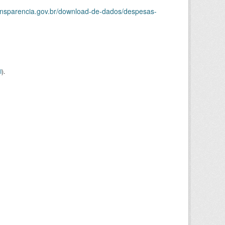
ransparencia.gov.br/download-de-dados/despesas-
I
).