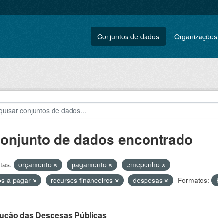
Conjuntos de dados
Organizações
conjunto de dados encontrado
tas:
orçamento
pagamento
emepenho
os a pagar
recursos financeiros
despesas
Formatos:
ução das Despesas Públicas