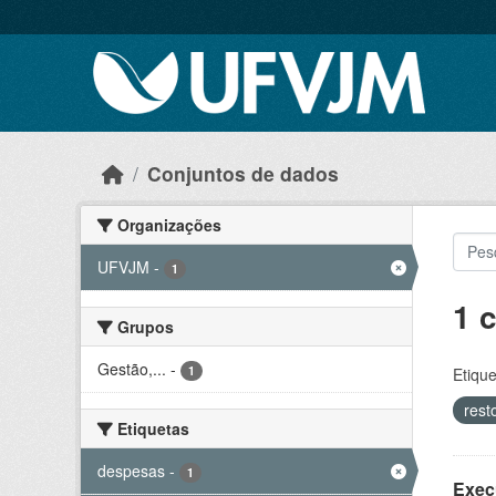
Skip to main content
Conjuntos de dados
Organizações
UFVJM
-
1
1 
Grupos
Gestão,...
-
1
Etique
rest
Etiquetas
despesas
-
1
Exec