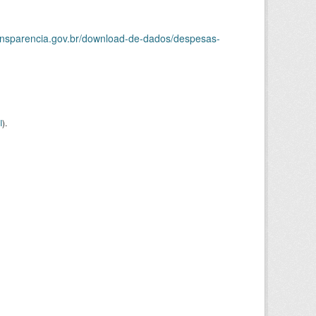
ransparencia.gov.br/download-de-dados/despesas-
I
).