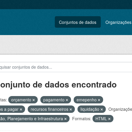
Conjuntos de dados
Organizações
conjunto de dados encontrado
tas:
orçamento
pagamento
emepenho
os a pagar
recursos financeiros
liquidação
Organizaçõe
ão, Planejamento e Infraestrutura
Formatos:
HTML