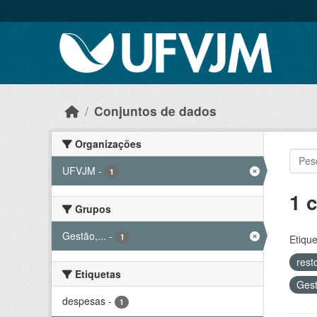
Skip to main content
Conjuntos de dados
Organizações
UFVJM
-
1
1 
Grupos
Gestão,...
-
1
Etique
rest
Etiquetas
Gest
despesas
-
1