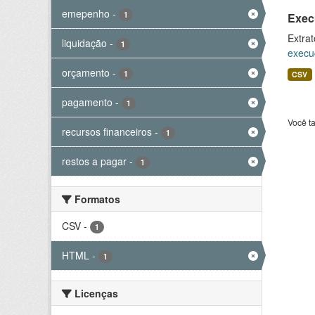
emepenho
-
1
Exec
Extrat
liquidação
-
1
execu
orçamento
-
1
CSV
pagamento
-
1
Você t
recursos financeiros
-
1
restos a pagar
-
1
Formatos
CSV
-
1
HTML
-
1
Licenças