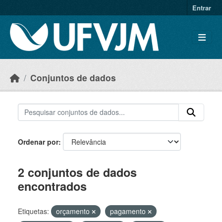
Skip to main content
Entrar
Conjuntos de dados
Ordenar por
2 conjuntos de dados
encontrados
Etiquetas:
orçamento
pagamento