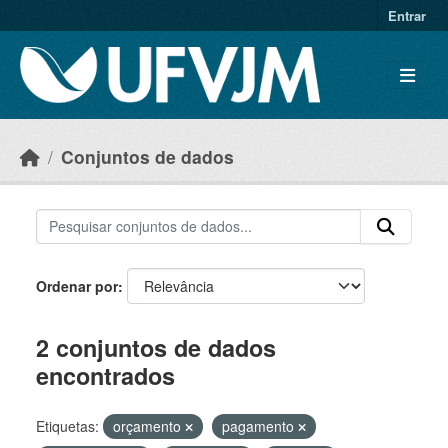
Skip to main content
Entrar
Conjuntos de dados
Ordenar por
2 conjuntos de dados
encontrados
Etiquetas:
orçamento
pagamento