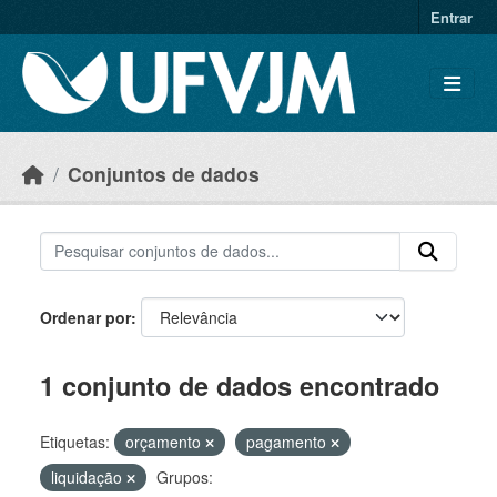
Skip to main content
Entrar
Conjuntos de dados
Ordenar por
1 conjunto de dados encontrado
Etiquetas:
orçamento
pagamento
liquidação
Grupos: