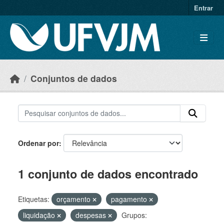
Skip to main content
Entrar
Conjuntos de dados
Ordenar por
1 conjunto de dados encontrado
Etiquetas:
orçamento
pagamento
liquidação
despesas
Grupos: