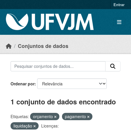
Skip to main content
Entrar
Conjuntos de dados
Ordenar por
1 conjunto de dados encontrado
Etiquetas:
orçamento
pagamento
liquidação
Licenças: