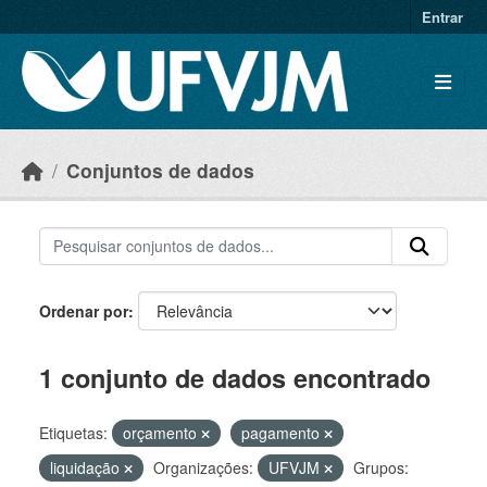
Skip to main content
Entrar
Conjuntos de dados
Ordenar por
1 conjunto de dados encontrado
Etiquetas:
orçamento
pagamento
liquidação
Organizações:
UFVJM
Grupos: