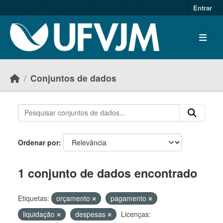
Skip to main content
Entrar
Conjuntos de dados
Ordenar por
1 conjunto de dados encontrado
Etiquetas:
orçamento
pagamento
liquidação
despesas
Licenças: