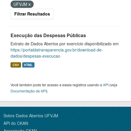
UFVJM
Filtrar Resultados
Execução das Despesas Públicas
Extrato de Dados Abertos por exercício disponibilizado em
https://portaldatransparencia.gov.br/download-de-
dados/despesas-execucao
CSV
HTML
Você também pode ter acesso a esses registros usando a
API
(veja
Documentação da API
).
Sobre Dados Abertos UFVJM
API do CKAN
Associação CKAN