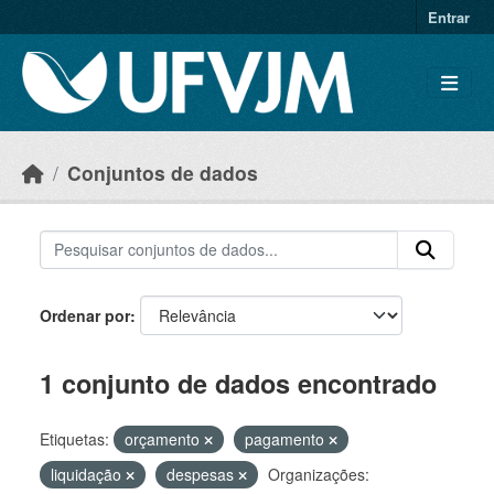
Skip to main content
Entrar
Conjuntos de dados
Ordenar por
1 conjunto de dados encontrado
Etiquetas:
orçamento
pagamento
liquidação
despesas
Organizações: