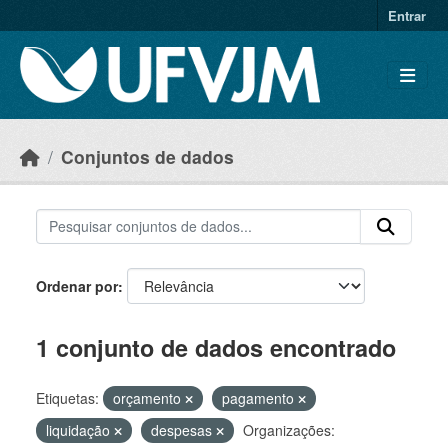
Skip to main content
Entrar
Conjuntos de dados
Ordenar por
1 conjunto de dados encontrado
Etiquetas:
orçamento
pagamento
liquidação
despesas
Organizações: