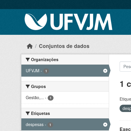
Skip to main content
Conjuntos de dados
Organizações
UFVJM
-
1
1 
Grupos
Gestão,...
-
1
Etique
des
Etiquetas
despesas
-
1
Exec