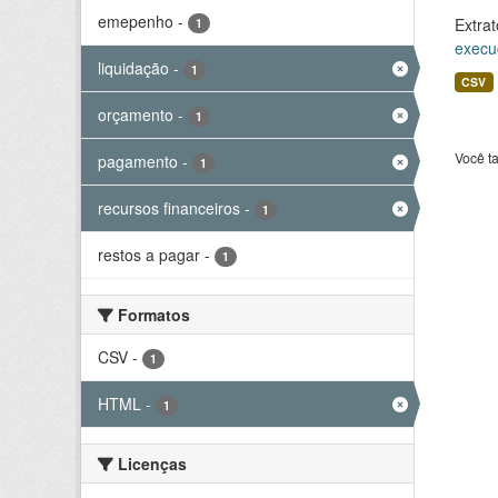
emepenho
-
Extrat
1
execu
liquidação
-
1
CSV
orçamento
-
1
Você t
pagamento
-
1
recursos financeiros
-
1
restos a pagar
-
1
Formatos
CSV
-
1
HTML
-
1
Licenças