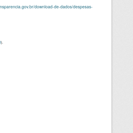
ransparencia.gov.br/download-de-dados/despesas-
I
).