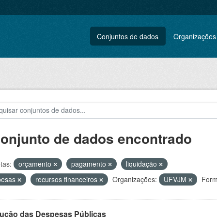
Conjuntos de dados
Organizações
conjunto de dados encontrado
tas:
orçamento
pagamento
liquidação
pesas
recursos financeiros
Organizações:
UFVJM
Form
ução das Despesas Públicas