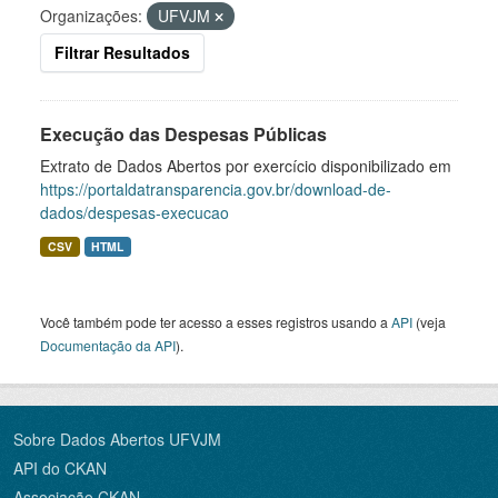
Organizações:
UFVJM
Filtrar Resultados
Execução das Despesas Públicas
Extrato de Dados Abertos por exercício disponibilizado em
https://portaldatransparencia.gov.br/download-de-
dados/despesas-execucao
CSV
HTML
Você também pode ter acesso a esses registros usando a
API
(veja
Documentação da API
).
Sobre Dados Abertos UFVJM
API do CKAN
Associação CKAN