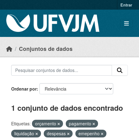
Skip to main content
Entrar
Conjuntos de dados
Ordenar por
1 conjunto de dados encontrado
Etiquetas:
orçamento
pagamento
liquidação
despesas
emepenho