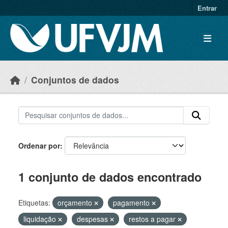
Skip to main content
Entrar
Conjuntos de dados
Ordenar por
1 conjunto de dados encontrado
Etiquetas:
orçamento
pagamento
liquidação
despesas
restos a pagar