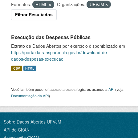
Formatos:
HTML
Organizações:
UFVJM
Filtrar Resultados
Execução das Despesas Públicas
Extrato de Dados Abertos por exercício disponibilizado em
https://portaldatransparencia.gov.br/download-de-
dados/despesas-execucao
CSV
HTML
Você também pode ter acesso a esses registros usando a
API
(veja
Documentação da API
).
Sobre Dados Abertos UFVJM
API do CKAN
Associação CKAN