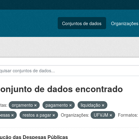
Conjuntos de dados
Organizações
conjunto de dados encontrado
tas:
orçamento
pagamento
liquidação
pesas
restos a pagar
Organizações:
UFVJM
Formatos:
ução das Despesas Públicas