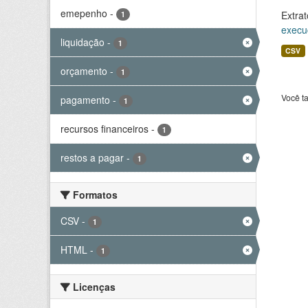
emepenho
-
Extrat
1
execu
liquidação
-
1
CSV
orçamento
-
1
Você t
pagamento
-
1
recursos financeiros
-
1
restos a pagar
-
1
Formatos
CSV
-
1
HTML
-
1
Licenças