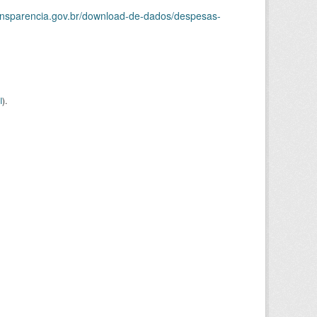
ransparencia.gov.br/download-de-dados/despesas-
I
).