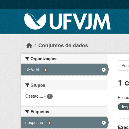
Skip to main content
Conjuntos de dados
Organizações
UFVJM
-
1
1 
Grupos
Gestão,...
-
1
Etique
des
Etiquetas
despesas
-
1
Exec