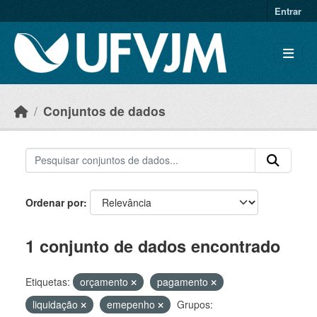
Skip to main content
Entrar
Conjuntos de dados
Ordenar por
1 conjunto de dados encontrado
Etiquetas:
orçamento
pagamento
liquidação
emepenho
Grupos: