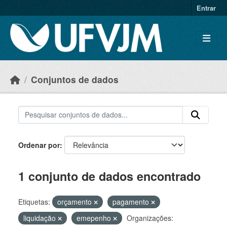
Skip to main content
Entrar
Conjuntos de dados
Ordenar por
1 conjunto de dados encontrado
Etiquetas:
orçamento
pagamento
liquidação
emepenho
Organizações: