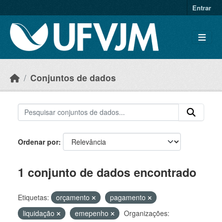
Skip to main content
Entrar
Conjuntos de dados
Ordenar por
1 conjunto de dados encontrado
Etiquetas:
orçamento
pagamento
liquidação
emepenho
Organizações: