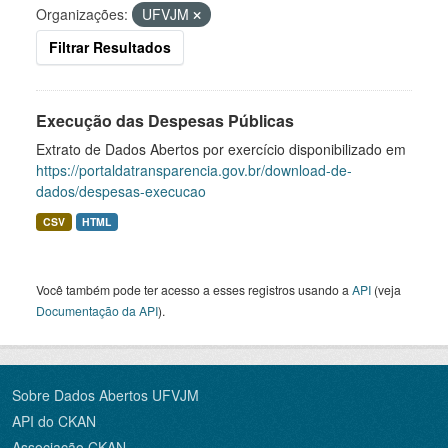
Organizações:
UFVJM
Filtrar Resultados
Execução das Despesas Públicas
Extrato de Dados Abertos por exercício disponibilizado em
https://portaldatransparencia.gov.br/download-de-
dados/despesas-execucao
CSV
HTML
Você também pode ter acesso a esses registros usando a
API
(veja
Documentação da API
).
Sobre Dados Abertos UFVJM
API do CKAN
Associação CKAN