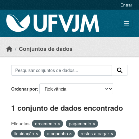
Skip to main content
Entrar
Conjuntos de dados
Ordenar por
1 conjunto de dados encontrado
Etiquetas:
orçamento
pagamento
liquidação
emepenho
restos a pagar