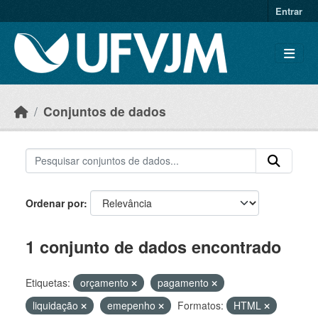
Skip to main content
Entrar
Conjuntos de dados
Ordenar por
1 conjunto de dados encontrado
Etiquetas:
orçamento
pagamento
liquidação
emepenho
Formatos:
HTML