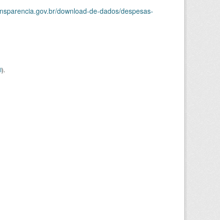
ransparencia.gov.br/download-de-dados/despesas-
I
).