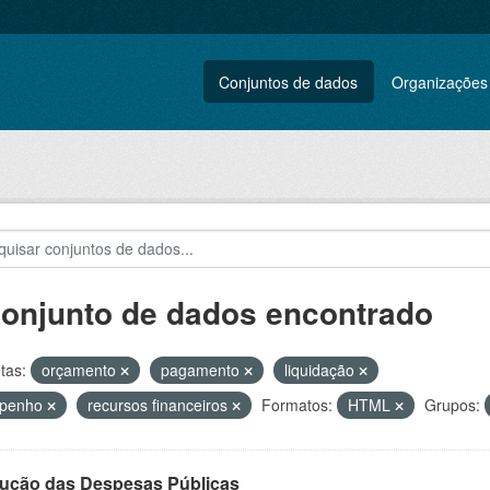
Conjuntos de dados
Organizações
conjunto de dados encontrado
tas:
orçamento
pagamento
liquidação
penho
recursos financeiros
Formatos:
HTML
Grupos:
ução das Despesas Públicas