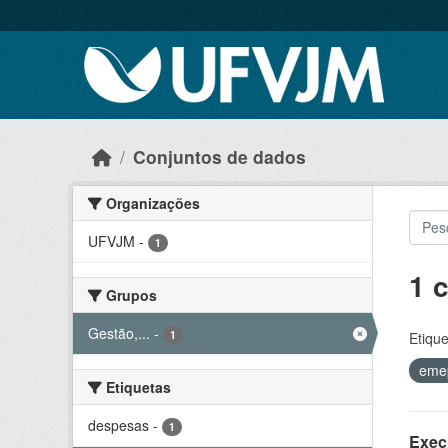
Skip to main content
Conjuntos de dados
Organizações
UFVJM
-
1
1 
Grupos
Gestão,...
-
1
Etique
eme
Etiquetas
despesas
-
1
Exec