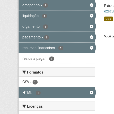
emepenho
-
Extrat
1
execu
liquidação
-
1
CSV
orçamento
-
1
Você t
pagamento
-
1
recursos financeiros
-
1
restos a pagar
-
1
Formatos
CSV
-
1
HTML
-
1
Licenças