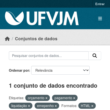
Skip to main content
Entrar
Conjuntos de dados
Ordenar por
1 conjunto de dados encontrado
Etiquetas:
orçamento
pagamento
liquidação
emepenho
Formatos:
HTML