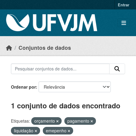
Skip to main content
Entrar
Conjuntos de dados
Ordenar por
1 conjunto de dados encontrado
Etiquetas:
orçamento
pagamento
liquidação
emepenho