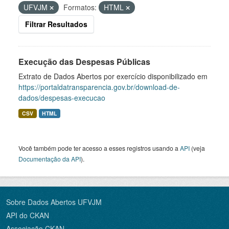
UFVJM
Formatos:
HTML
Filtrar Resultados
Execução das Despesas Públicas
Extrato de Dados Abertos por exercício disponibilizado em
https://portaldatransparencia.gov.br/download-de-
dados/despesas-execucao
CSV
HTML
Você também pode ter acesso a esses registros usando a
API
(veja
Documentação da API
).
Sobre Dados Abertos UFVJM
API do CKAN
Associação CKAN