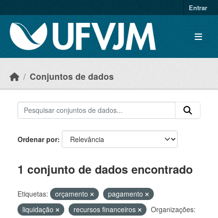
Skip to main content
Entrar
Conjuntos de dados
Ordenar por
1 conjunto de dados encontrado
Etiquetas:
orçamento
pagamento
liquidação
recursos financeiros
Organizações: