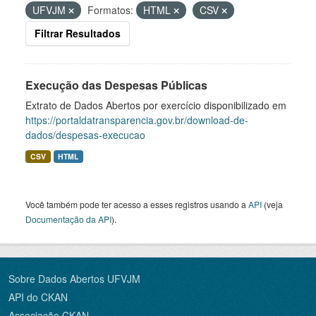
UFVJM
Formatos:
HTML
CSV
Filtrar Resultados
Execução das Despesas Públicas
Extrato de Dados Abertos por exercício disponibilizado em
https://portaldatransparencia.gov.br/download-de-
dados/despesas-execucao
CSV
HTML
Você também pode ter acesso a esses registros usando a
API
(veja
Documentação da API
).
Sobre Dados Abertos UFVJM
API do CKAN
Associação CKAN