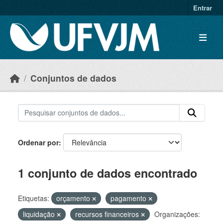
Skip to main content
Entrar
Conjuntos de dados
Ordenar por
1 conjunto de dados encontrado
Etiquetas:
orçamento
pagamento
liquidação
recursos financeiros
Organizações: