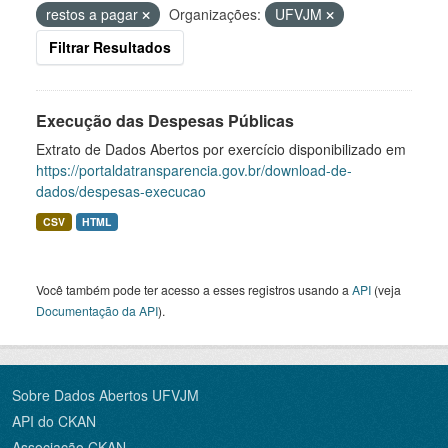
restos a pagar
Organizações:
UFVJM
Filtrar Resultados
Execução das Despesas Públicas
Extrato de Dados Abertos por exercício disponibilizado em
https://portaldatransparencia.gov.br/download-de-
dados/despesas-execucao
CSV
HTML
Você também pode ter acesso a esses registros usando a
API
(veja
Documentação da API
).
Sobre Dados Abertos UFVJM
API do CKAN
Associação CKAN