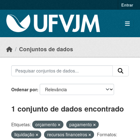
Skip to main content
Entrar
Conjuntos de dados
Ordenar por
1 conjunto de dados encontrado
Etiquetas:
orçamento
pagamento
liquidação
recursos financeiros
Formatos: