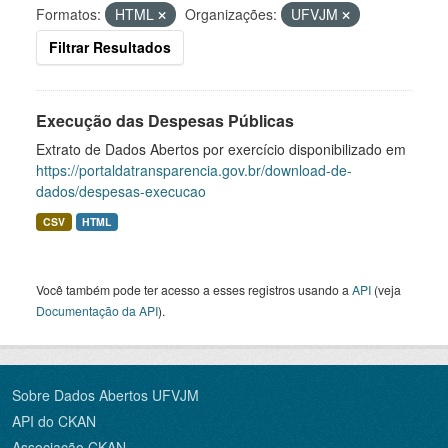
Formatos:
HTML
Organizações:
UFVJM
Filtrar Resultados
Execução das Despesas Públicas
Extrato de Dados Abertos por exercício disponibilizado em
https://portaldatransparencia.gov.br/download-de-
dados/despesas-execucao
CSV
HTML
Você também pode ter acesso a esses registros usando a
API
(veja
Documentação da API
).
Sobre Dados Abertos UFVJM
API do CKAN
Associação CKAN