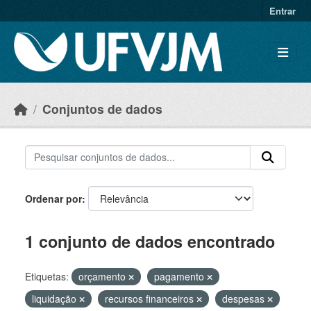
Skip to main content
Entrar
Conjuntos de dados
Ordenar por
1 conjunto de dados encontrado
Etiquetas:
orçamento
pagamento
liquidação
recursos financeiros
despesas