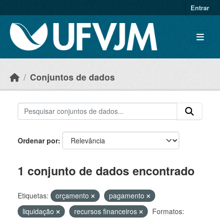
Skip to main content
Entrar
Conjuntos de dados
Ordenar por
1 conjunto de dados encontrado
Etiquetas:
orçamento
pagamento
liquidação
recursos financeiros
Formatos: