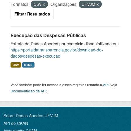
Formatos:
CSV
Organizações:
UFVJM
Filtrar Resultados
Execução das Despesas Públicas
Extrato de Dados Abertos por exercício disponibilizado em
https://portaldatransparencia.gov.br/download-de-
dados/despesas-execucao
CSV
HTML
Você também pode ter acesso a esses registros usando a
API
(veja
Documentação da API
).
Sobre Dados Abertos UFVJM
API do CKAN
Associação CKAN