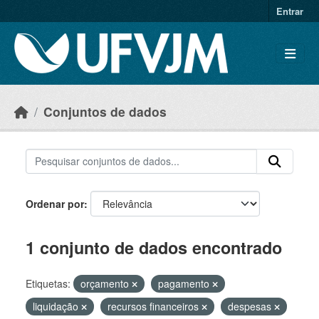
Skip to main content
Entrar
Conjuntos de dados
Ordenar por
1 conjunto de dados encontrado
Etiquetas:
orçamento
pagamento
liquidação
recursos financeiros
despesas