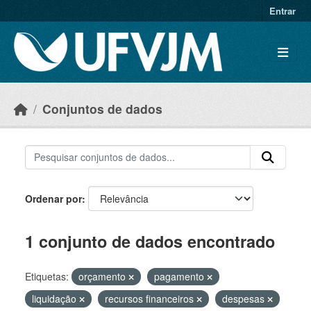
Skip to main content
Entrar
Conjuntos de dados
Ordenar por
1 conjunto de dados encontrado
Etiquetas:
orçamento
pagamento
liquidação
recursos financeiros
despesas