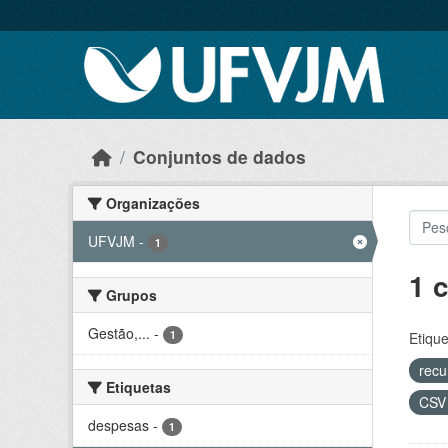
Skip to main content
Conjuntos de dados
Organizações
UFVJM
-
1
1 
Grupos
Gestão,...
-
1
Etique
recu
Etiquetas
CS
despesas
-
1