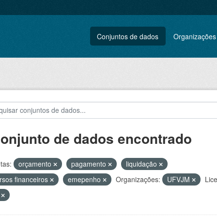
Conjuntos de dados
Organizações
conjunto de dados encontrado
tas:
orçamento
pagamento
liquidação
rsos financeiros
emepenho
Organizações:
UFVJM
Lic
V