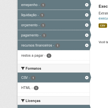
emepenho
-
1
Exec
Extrat
liquidação
-
1
execu
orçamento
-
1
CSV
pagamento
-
1
Você t
recursos financeiros
-
1
restos a pagar
-
1
Formatos
CSV
-
1
HTML
-
1
Licenças