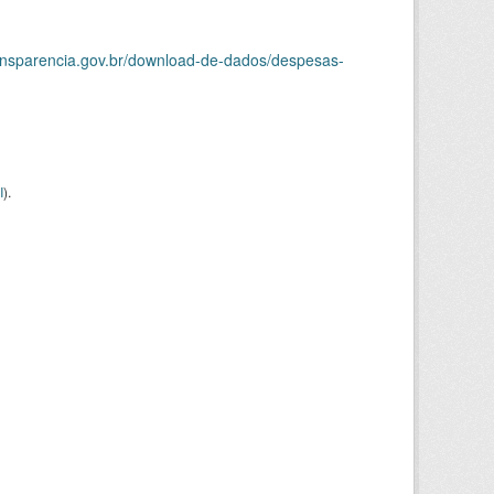
ransparencia.gov.br/download-de-dados/despesas-
I
).