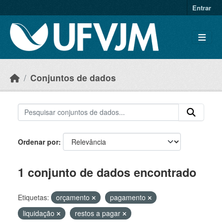
Skip to main content
Entrar
Conjuntos de dados
Ordenar por
1 conjunto de dados encontrado
Etiquetas:
orçamento
pagamento
liquidação
restos a pagar