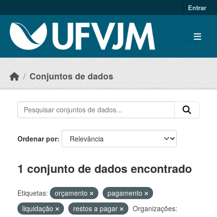
Skip to main content
Entrar
Conjuntos de dados
Ordenar por
1 conjunto de dados encontrado
Etiquetas:
orçamento
pagamento
liquidação
restos a pagar
Organizações: