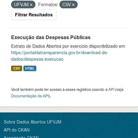
UFVJM
Formatos:
CSV
Filtrar Resultados
Execução das Despesas Públicas
Extrato de Dados Abertos por exercício disponibilizado em
https://portaldatransparencia.gov.br/download-de-
dados/despesas-execucao
CSV
HTML
Você também pode ter acesso a esses registros usando a
API
(veja
Documentação da API
).
Sobre Dados Abertos UFVJM
API do CKAN
Associação CKAN