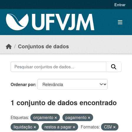
Skip to main content
Entrar
Conjuntos de dados
Ordenar por
1 conjunto de dados encontrado
Etiquetas:
orçamento
pagamento
liquidação
restos a pagar
Formatos:
CSV