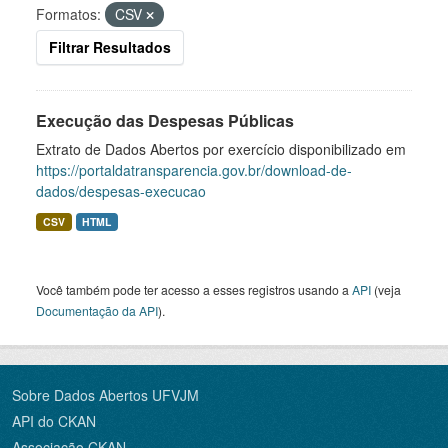
Formatos:
CSV
Filtrar Resultados
Execução das Despesas Públicas
Extrato de Dados Abertos por exercício disponibilizado em
https://portaldatransparencia.gov.br/download-de-
dados/despesas-execucao
CSV
HTML
Você também pode ter acesso a esses registros usando a
API
(veja
Documentação da API
).
Sobre Dados Abertos UFVJM
API do CKAN
Associação CKAN