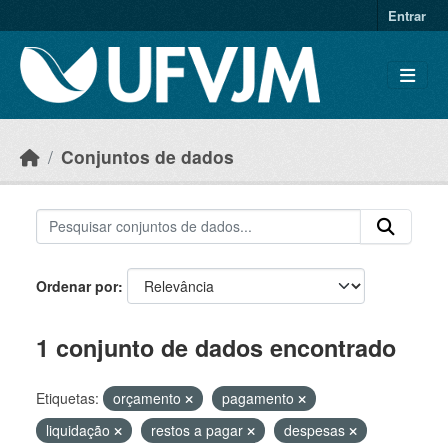
Skip to main content
Entrar
Conjuntos de dados
Ordenar por
1 conjunto de dados encontrado
Etiquetas:
orçamento
pagamento
liquidação
restos a pagar
despesas