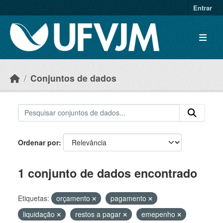
Skip to main content
Entrar
Conjuntos de dados
Ordenar por
1 conjunto de dados encontrado
Etiquetas:
orçamento
pagamento
liquidação
restos a pagar
emepenho