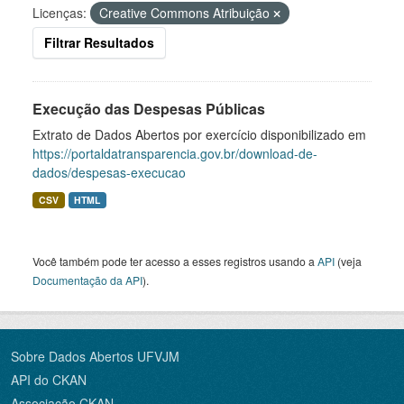
Licenças:
Creative Commons Atribuição
Filtrar Resultados
Execução das Despesas Públicas
Extrato de Dados Abertos por exercício disponibilizado em
https://portaldatransparencia.gov.br/download-de-
dados/despesas-execucao
CSV
HTML
Você também pode ter acesso a esses registros usando a
API
(veja
Documentação da API
).
Sobre Dados Abertos UFVJM
API do CKAN
Associação CKAN