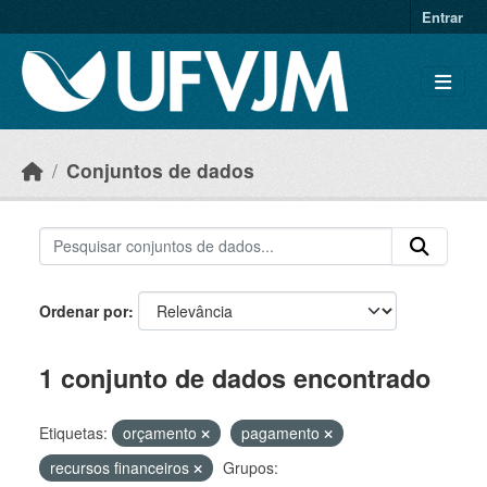
Skip to main content
Entrar
Conjuntos de dados
Ordenar por
1 conjunto de dados encontrado
Etiquetas:
orçamento
pagamento
recursos financeiros
Grupos: