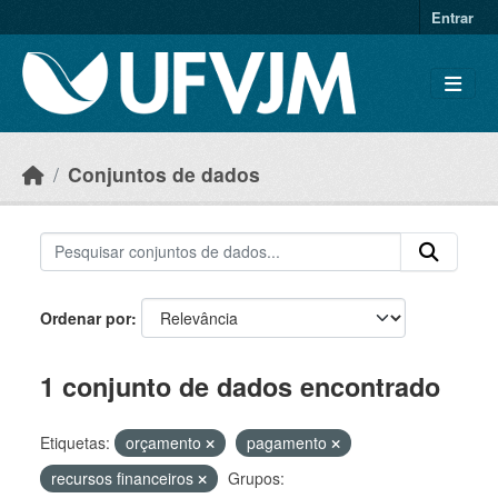
Skip to main content
Entrar
Conjuntos de dados
Ordenar por
1 conjunto de dados encontrado
Etiquetas:
orçamento
pagamento
recursos financeiros
Grupos: