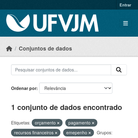
Skip to main content
Entrar
Conjuntos de dados
Ordenar por
1 conjunto de dados encontrado
Etiquetas:
orçamento
pagamento
recursos financeiros
emepenho
Grupos: