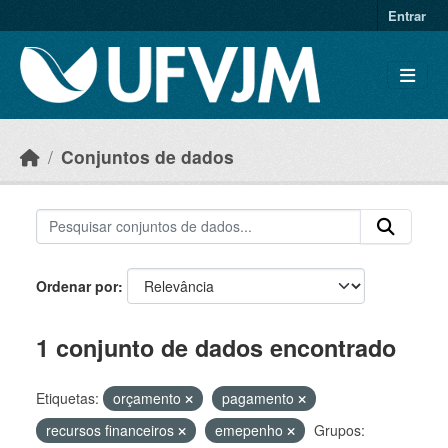
Skip to main content
Entrar
Conjuntos de dados
Ordenar por
1 conjunto de dados encontrado
Etiquetas:
orçamento
pagamento
recursos financeiros
emepenho
Grupos: