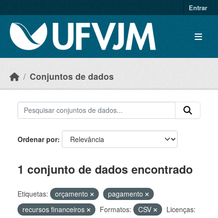
Skip to main content
Entrar
Conjuntos de dados
Ordenar por
1 conjunto de dados encontrado
Etiquetas:
orçamento
pagamento
recursos financeiros
Formatos:
CSV
Licenças: