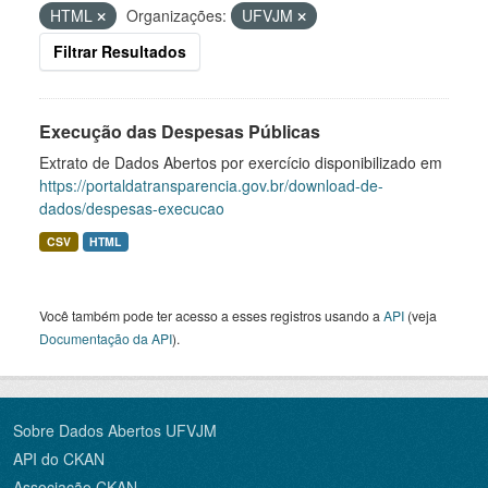
HTML
Organizações:
UFVJM
Filtrar Resultados
Execução das Despesas Públicas
Extrato de Dados Abertos por exercício disponibilizado em
https://portaldatransparencia.gov.br/download-de-
dados/despesas-execucao
CSV
HTML
Você também pode ter acesso a esses registros usando a
API
(veja
Documentação da API
).
Sobre Dados Abertos UFVJM
API do CKAN
Associação CKAN