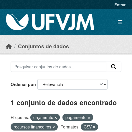
Skip to main content
Entrar
Conjuntos de dados
Ordenar por
1 conjunto de dados encontrado
Etiquetas:
orçamento
pagamento
recursos financeiros
Formatos:
CSV