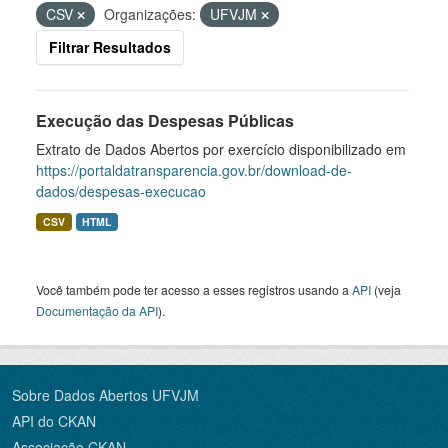
CSV
Organizações:
UFVJM
Filtrar Resultados
Execução das Despesas Públicas
Extrato de Dados Abertos por exercício disponibilizado em
https://portaldatransparencia.gov.br/download-de-
dados/despesas-execucao
CSV
HTML
Você também pode ter acesso a esses registros usando a
API
(veja
Documentação da API
).
Sobre Dados Abertos UFVJM
API do CKAN
Associação CKAN