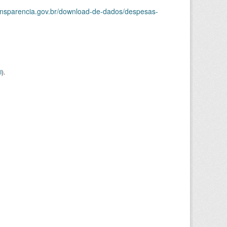
ransparencia.gov.br/download-de-dados/despesas-
I
).