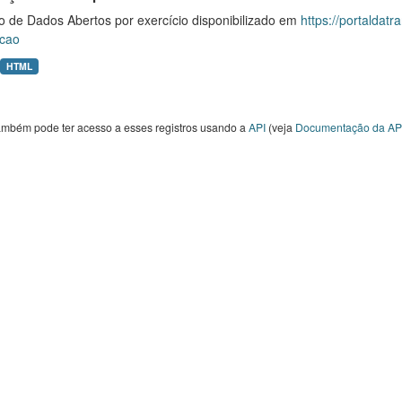
o de Dados Abertos por exercício disponibilizado em
https://portaldat
cao
HTML
ambém pode ter acesso a esses registros usando a
API
(veja
Documentação da AP