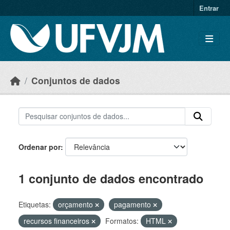
Skip to main content
Entrar
Conjuntos de dados
Ordenar por
1 conjunto de dados encontrado
Etiquetas:
orçamento
pagamento
recursos financeiros
Formatos:
HTML