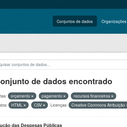
Conjuntos de dados
Organizações
conjunto de dados encontrado
tas:
orçamento
pagamento
recursos financeiros
tos:
HTML
CSV
Licenças:
Creative Commons Atribuição
ução das Despesas Públicas