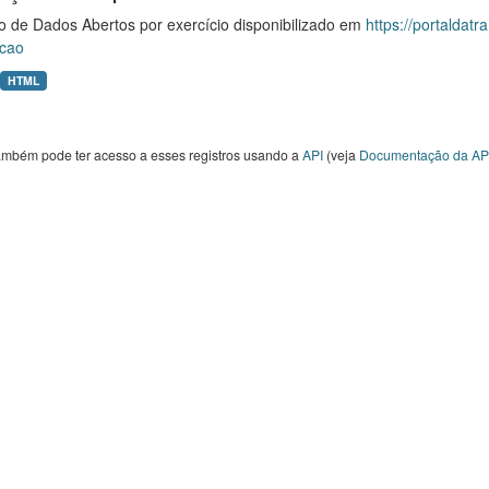
o de Dados Abertos por exercício disponibilizado em
https://portaldat
cao
HTML
ambém pode ter acesso a esses registros usando a
API
(veja
Documentação da AP