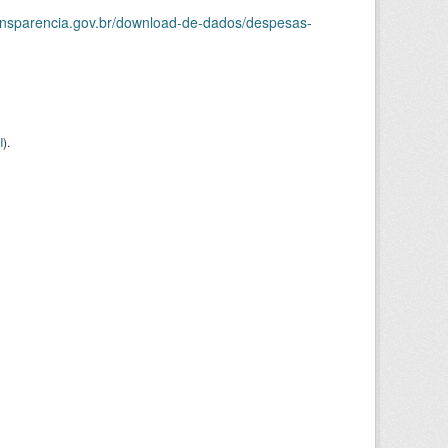
ransparencia.gov.br/download-de-dados/despesas-
I
).