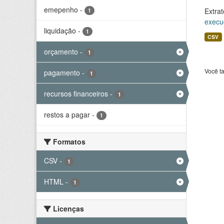
emepenho
-
Extrat
1
execu
liquidação
-
1
CSV
orçamento
-
1
Você t
pagamento
-
1
recursos financeiros
-
1
restos a pagar
-
1
Formatos
CSV
-
1
HTML
-
1
Licenças