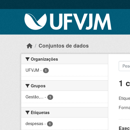
Skip to main content
Conjuntos de dados
Organizações
UFVJM
-
1
1 
Grupos
Gestão,...
-
1
Etique
Forma
Etiquetas
despesas
-
1
Exec