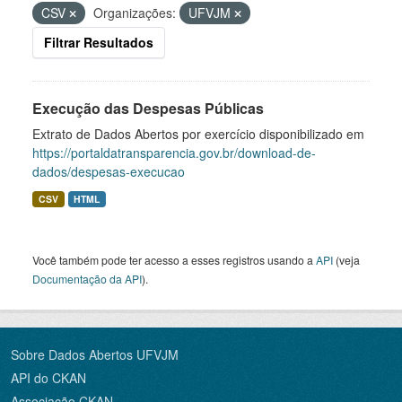
CSV
Organizações:
UFVJM
Filtrar Resultados
Execução das Despesas Públicas
Extrato de Dados Abertos por exercício disponibilizado em
https://portaldatransparencia.gov.br/download-de-
dados/despesas-execucao
CSV
HTML
Você também pode ter acesso a esses registros usando a
API
(veja
Documentação da API
).
Sobre Dados Abertos UFVJM
API do CKAN
Associação CKAN