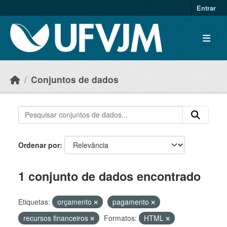
Skip to main content
Entrar
Conjuntos de dados
Ordenar por
1 conjunto de dados encontrado
Etiquetas:
orçamento
pagamento
recursos financeiros
Formatos:
HTML