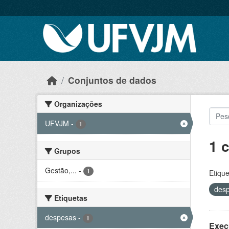
Skip to main content
Conjuntos de dados
Organizações
UFVJM
-
1
1 
Grupos
Gestão,...
-
1
Etique
des
Etiquetas
despesas
-
1
Exec