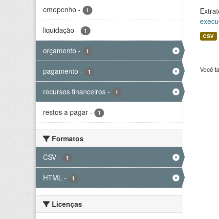
emepenho
-
Extrat
1
execu
liquidação
-
1
CSV
orçamento
-
1
Você t
pagamento
-
1
recursos financeiros
-
1
restos a pagar
-
1
Formatos
CSV
-
1
HTML
-
1
Licenças