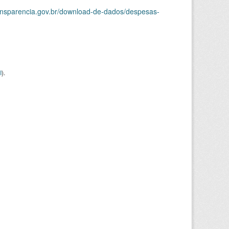
ransparencia.gov.br/download-de-dados/despesas-
I
).