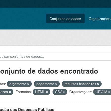
Conjuntos de dados
Organizações
conjunto de dados encontrado
tas:
orçamento
pagamento
recursos financeiros
pesas
Formatos:
HTML
CSV
Organizações:
UFVJM
ução das Despesas Públicas