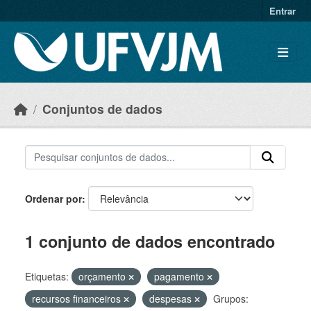
Skip to main content
Entrar
Conjuntos de dados
Ordenar por
1 conjunto de dados encontrado
Etiquetas:
orçamento
pagamento
recursos financeiros
despesas
Grupos: